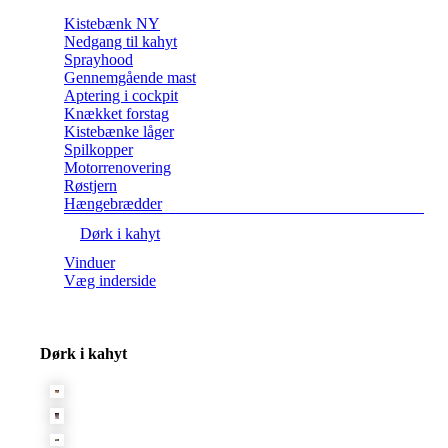
Kistebænk NY
Nedgang til kahyt
Sprayhood
Gennemgående mast
Aptering i cockpit
Knækket forstag
Kistebænke låger
Spilkopper
Motorrenovering
Røstjern
Hængebrædder
Dørk i kahyt
Vinduer
Væg inderside
Dørk i kahyt