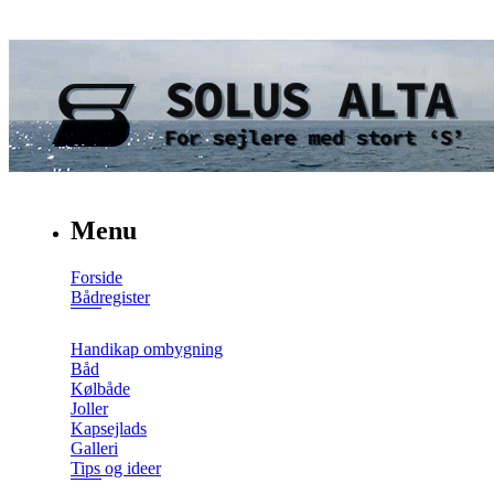
Menu
Forside
Bådregister
Handikap ombygning
Båd
Kølbåde
Joller
Kapsejlads
Galleri
Tips og ideer